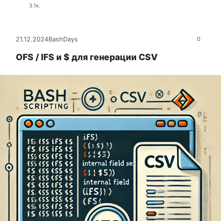
3.1к.
21.12.2024
BashDays
0
OFS / IFS и $ для генерации CSV