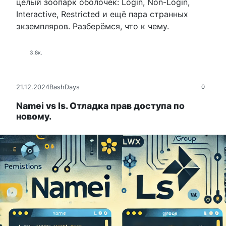
целый зоопарк оболочек: Login, Non-Login,
Interactive, Restricted и ещё пара странных
экземпляров. Разберёмся, что к чему.
3.8к.
21.12.2024
BashDays
0
Namei vs ls. Отладка прав доступа по
новому.