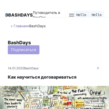
Перейти
к
Путеводитель в
контенту
BASHDAYS
Hello
Hello
DevOps
» Главная
»
BashDays
BashDays
Подписаться
14.01.2025
BashDays
0
Как научиться договариваться